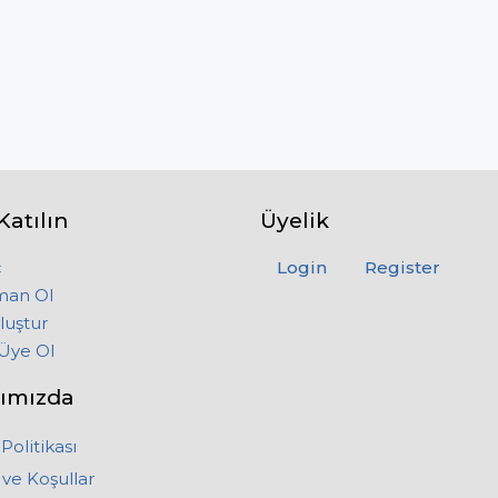
Katılın
Üyelik
ç
Login
Register
man Ol
luştur
Üye Ol
ımızda
 Politikası
 ve Koşullar