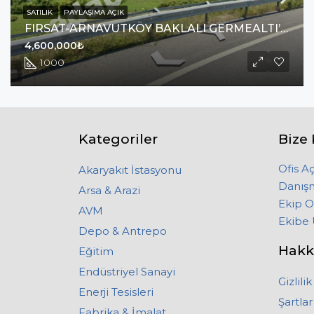
SATILIK
PAYLAŞIMA AÇIK
FIRSAT-ARNAVUTKÖY BAKLALI GERMEALTI’NDA SATILIK 1000 M2
4,600,000₺
1000
Kategoriler
Bize 
Ofis A
Akaryakıt İstasyonu
Danış
Arsa & Arazi
Ekip O
AVM
Ekibe 
Depo & Antrepo
Hakk
Eğitim
Endüstriyel Sanayi
Gizlilik
Enerji Tesisleri
Şartlar
Fabrika & İmalat