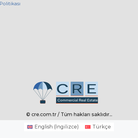
Politikası
© cre.com.tr / Tüm hakları saklıdır...
English
(
İngilizce
)
Türkçe