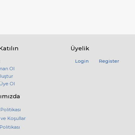
Katılın
Üyelik
ç
Login
Register
man Ol
luştur
Üye Ol
ımızda
 Politikası
 ve Koşullar
Politikası