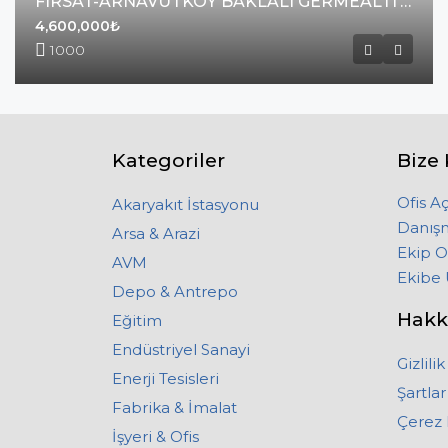
FIRSAT-ARNAVUTKÖY BAKLALI GERMEALTI’NDA SATILIK 1000 M2
4,600,000₺
1000
Kategoriler
Bize 
Ofis A
Akaryakıt İstasyonu
Danış
Arsa & Arazi
Ekip O
AVM
Ekibe 
Depo & Antrepo
Hakk
Eğitim
Endüstriyel Sanayi
Gizlilik
Enerji Tesisleri
Şartlar
Fabrika & İmalat
Çerez 
İşyeri & Ofis