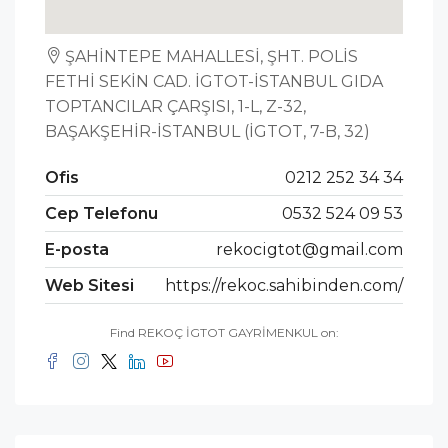
ŞAHİNTEPE MAHALLESİ, ŞHT. POLİS
FETHİ SEKİN CAD. İGTOT-İSTANBUL GIDA
TOPTANCILAR ÇARŞISI, 1-L, Z-32,
BAŞAKŞEHİR-İSTANBUL (İGTOT, 7-B, 32)
Ofis
0212 252 34 34
Cep Telefonu
0532 524 09 53
E-posta
rekocigtot@gmail.com
Web Sitesi
https://rekoc.sahibinden.com/
Find REKOÇ İGTOT GAYRİMENKUL on: