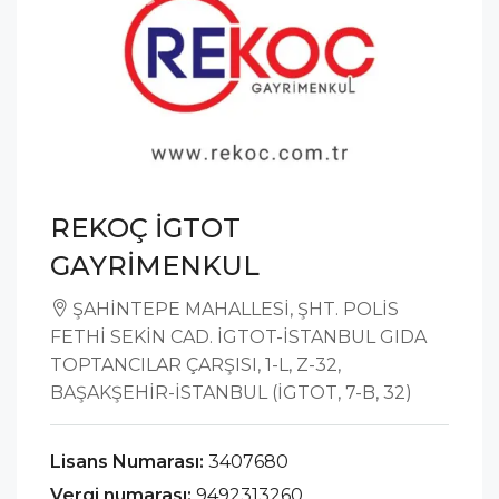
REKOÇ İGTOT
GAYRİMENKUL
ŞAHİNTEPE MAHALLESİ, ŞHT. POLİS
FETHİ SEKİN CAD. İGTOT-İSTANBUL GIDA
TOPTANCILAR ÇARŞISI, 1-L, Z-32,
BAŞAKŞEHİR-İSTANBUL (İGTOT, 7-B, 32)
Lisans Numarası:
3407680
Vergi numarası:
9492313260