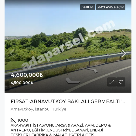
SATILIK
PAYLAŞIMA AÇIK
4,600,000₺
4,500,000₺
FIRSAT-ARNAVUTKÖY BAKLALI GERMEALTI’NDA SATILIK 1000 M2
Arnavutköy, İstanbul, Türkiye
1000
AKARYAKIT İSTASYONU, ARSA & ARAZI, AVM, DEPO &
ANTREPO, EĞITIM, ENDÜSTRIYEL SANAYI, ENERJI
TESISLERI, FABRIKA & İMALAT, İŞYERI & OFIS,