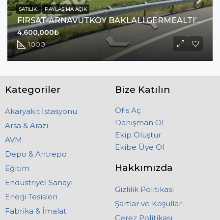
SATILIK
PAYLAŞIMA AÇIK
FIRSAT-ARNAVUTKÖY BAKLALI GERMEALTI’NDA SATILIK 1000 M2
4,600,000₺
1000
Kategoriler
Bize Katılın
Ofis Aç
Akaryakıt İstasyonu
Danışman Ol
Arsa & Arazi
Ekip Oluştur
AVM
Ekibe Üye Ol
Depo & Antrepo
Hakkımızda
Eğitim
Endüstriyel Sanayi
Gizlilik Politikası
Enerji Tesisleri
Şartlar ve Koşullar
Fabrika & İmalat
Çerez Politikası